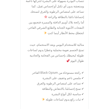
تنساب البودرة بسهولة على البشرة لتتركها ناعمة
ومنتعشة بدون أي تكتل أو إحساس ثقيل، كما
تساعد على امتصاص الرطوبة والعرق لتمنحك
إحساسًا دائمًا بالنظافة والراحة
أما رائحة بلاك أوبيم الدافئة والمميزة فتجمع بين
النفحات الأنثوية الجذابة والطابع الشرقي الفاخر،
لتجعلكِ محط الأنظار أينما كنتِ
مثالية للاستخدام اليومي وبعد الاستحمام، حيث
تمنح الجسم نعومة مخملية وعطرًا يدوم لساعات
طويلة ليحيطك بإحساس من الفخامة والجاذبية
طوال اليوم
✔ رائحة مستوحاة من Black Opium الفاخر
✔ ملمس ناعم وخفيف على البشرة
✔ تساعد على امتصاص الرطوبة والعرق
✔ تمنح إحساسًا بالانتعاش والنظافة
✔ مناسبة لكل أنواع البشرة
✔ ثبات رائع يدوم لساعات طويلة