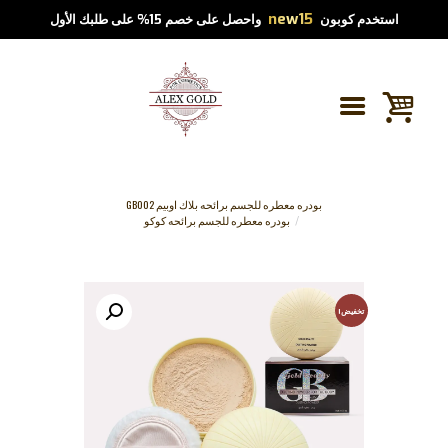
new15
استخدم كوبون
واحصل على خصم 15% على طلبك الأول
بودره معطره للجسم برائحه بلاك اوبيم GB002
بودره معطره للجسم برائحه كوكو
تخفيض!