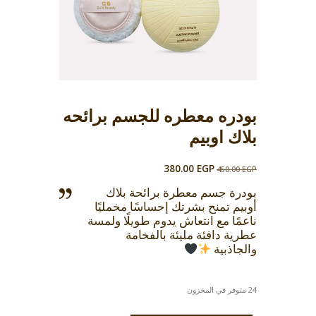
بودره معطره للجسم برائحه
بلاك اوبيم
السعر
السعر
380.00
EGP
450.00
EGP
الأصلي
الحالي
بودرة جسم معطرة برائحة بلاك
هو:
هو:
أوبيم تمنح بشرتك إحساسًا مخمليًا
380.00 EGP.
450.00 EGP.
ناعمًا مع انتعاش يدوم طويلًا ولمسة
عطرية دافئة مليئة بالفخامة
والجاذبية
24 متوفر في المخزون