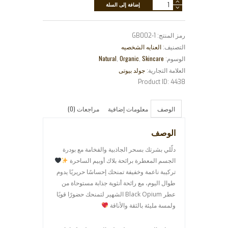
كمية
إضافة إلى السلة
بودره
معطره
رمز المنتج:
GB002-1
للجسم
العنايه الشخصيه
التصنيف:
برائحه
Natural
Organic
Skincare
الوسوم:
,
,
بلاك
جولد بيوتى
العلامة التجارية:
اوبيم
Product ID:
4438
الوصف
معلومات إضافية
مراجعات (0)
الوصف
دلّلي بشرتك بسحر الجاذبية والفخامة مع بودرة
الجسم المعطرة برائحة بلاك أوبيم الساحرة
تركيبة ناعمة وخفيفة تمنحك إحساسًا حريريًا يدوم
طوال اليوم، مع رائحة أنثوية جذابة مستوحاة من
عطر Black Opium الشهير لتمنحك حضورًا قويًا
ولمسة مليئة بالثقة والأناقة