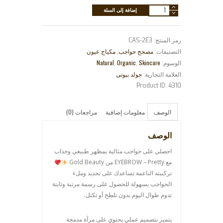
كمية
إضافة إلى السلة
مصحح
حواجب
رمز المنتج:
CAS-2E3
بودر
مصحح حواجب
مكياج عيون
التصنيفات:
,
-
Natural
Organic
Skincare
الوسوم:
,
,
Queen
جولد بيوتى
العلامة التجارية:
(Copy)
Product ID:
4310
الوصف
معلومات إضافية
مراجعات (0)
الوصف
احصلي على حواجب مثالية بمظهر طبيعي وجذاب
مع EYEBROW – Pretty من
Gold Beauty
تركيبته الناعمة تساعدك على تحديد وملء
الحواجب بسهولة للحصول على رسمة مرتبة وثابتة
تدوم طوال اليوم بدون تلطخ أو تكتل.
يتميز بتصميم عملي يحتوي على مرآة مدمجة