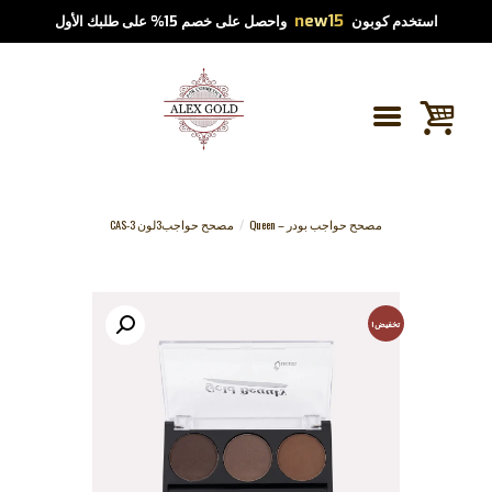
new15
استخدم كوبون
واحصل على خصم 15% على طلبك الأول
مصحح حواجب بودر – Queen
مصحح حواجب3لون CAS-3
تخفيض!