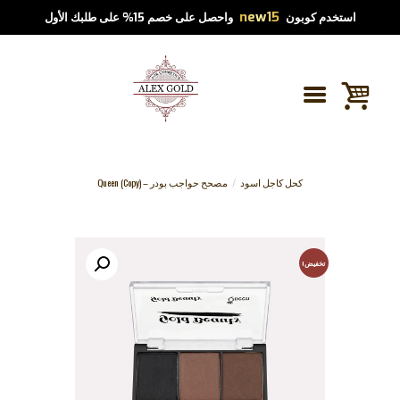
new15
استخدم كوبون
واحصل على خصم 15% على طلبك الأول
كحل كاجل اسود
مصحح حواجب بودر – Queen (Copy)
تخفيض!