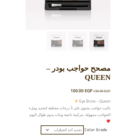
مصحح حواجب بودر –
QUEEN
السعر
السعر
100.00
EGP
130.00
EGP
الأصلي
الحالي
Eye Brow – Queen
هو:
هو:
باليت حواجب يحتوي على 3 درجات مختلفة لتحديد وملء
100.00 EGP.
130.00 EGP.
الحواجب بسهولة، بتركيبة ناعمة وثبات يدوم طوال اليوم
Color Grade