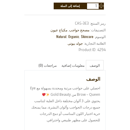
كمية
إضافة إلى السلة
مصحح
حواجب
رمز المنتج:
CAS-3E3
بودر
مصحح حواجب
مكياج عيون
التصنيفات:
,
-
Natural
Organic
Skincare
الوسوم:
,
,
Queen
جولد بيوتى
العلامة التجارية:
Product ID:
4294
الوصف
معلومات إضافية
مراجعات (0)
الوصف
احصلي على حواجب مرتبة ومحددة بسهولة مع Eye
Brow – Queen من
Gold Beauty
يحتوي على 3 ألوان مختلفة داخل العلبة لتناسب
جميع درجات الحواجب وألوان البشرة، مما يمنحك
حرية اختيار اللون المناسب أو دمج الدرجات
للحصول على مظهر طبيعي واحترافي.