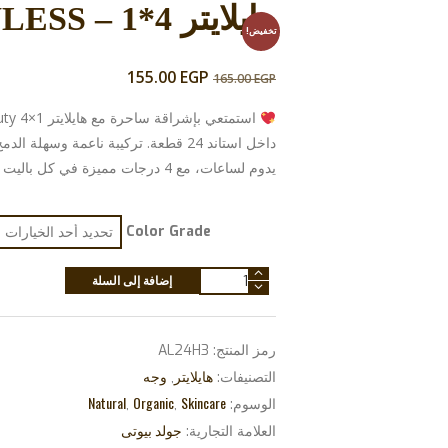
هايلايتر 4*1 – FLAWLESS
تخفيض!
155.00
EGP
السعر
السعر
165.00
EGP
الأصلي
الحالي
هو:
هو:
داخل استاند 24 قطعة. تركيبة ناعمة وسهلة ا
155.00 EGP.
165.00 EGP.
يدوم لساعات، مع 4 درجات مميزة في كل باليت لإطلالة مشرقة ومتألقة.
Color Grade
كمية
إضافة إلى السلة
هايلايتر
4*1
رمز المنتج:
AL24H3
-
هايلايتر
وجه
التصنيفات:
,
flawless
Natural
Organic
Skincare
الوسوم:
,
,
جولد بيوتى
العلامة التجارية: