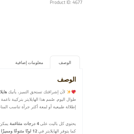
Product ID:
4677
الوصف
معلومات إضافية
م
الوصف
لأن إشراقتك تستحق التميز، يأتيك
هايلايتر  4×1
طوال اليوم. صُمم هذا الهايلايتر بتركيبة نا
إطلالة طبيعية أو لمعة أكثر جرأة تناسب المن
يحتوي كل باليت على
4 درجات متناغمة
يمكن 
كما يتوفر الهايلايتر في
12 لونًا متنوعًا ومميزًا
ل