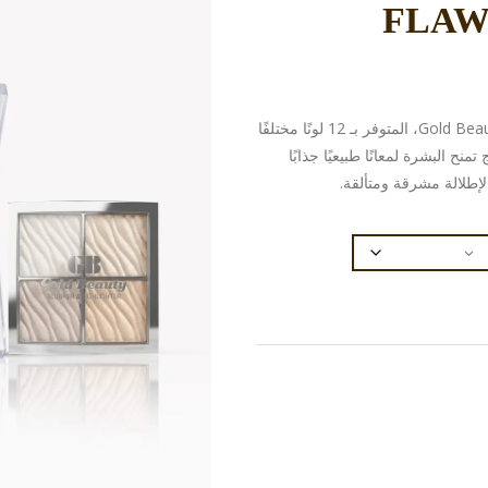
استمتعي بإشراقة ساحرة مع هايلايتر Gold Beauty 4×1، المتوفر بـ 12 لونًا مختلفًا
لدمج تمنح البشرة لمعانًا طبيعيًا جذابًا