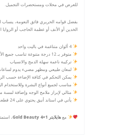
للعرض في محلات ومستحضرات التجميل.
بفضل قوامه الحريري فائق النعومة، ينساب ال
الخدين أو الأنف أو عظمة الحاجب أو الزوايا ال
4 ألوان متناغمة في باليت واحد
متوفر بـ 12 درجة متنوعة تناسب جميع الأذواق
تركيبة ناعمة سهلة الدمج والانسياب
لمعان طبيعي ومظهر مضيء يدوم لساعات
يمكن التحكم في كثافة الإضاءة حسب الر
مناسب لجميع أنواع البشرة وللاستخدام ال
مثالي لإبراز ملامح الوجه وإضافة لمسة م
يأتي في استاند أنيق يحتوي على 24 قطعة، مناسب للعرض في المتاجر ومحلات مستحضرات التجميل
مع
هايلايتر Gold Beauty 4×1
، استمت